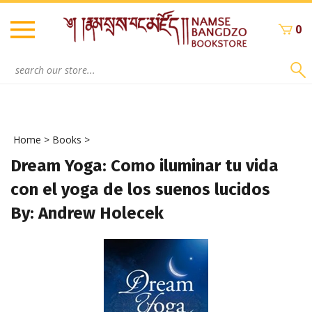
Skip
to
0
content
Search
site:
Home
>
Books
>
Dream Yoga: Como iluminar tu vida
con el yoga de los suenos lucidos
By: Andrew Holecek