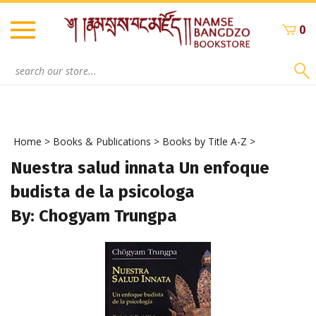
Skip
to
0
content
Search
site:
Home
>
Books & Publications
>
Books by Title A-Z
>
Nuestra salud innata Un enfoque
budista de la psicologa
By: Chogyam Trungpa