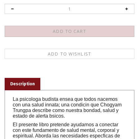
Description
La psicologa budista ensea que todos nacemos
con una salud innata; una condicin que Chogyam
Trungpa describe como nuestra bondad, salud y
estado de alerta bsicos.
El presente libro pretende ayudarnos a conectar
con este fundamento de salud mental, corporal y
espiritual. Aborda las necesidades especficas de
aquellos que padecen una gran angustia
psicolgica. Profundiza asimismo en las